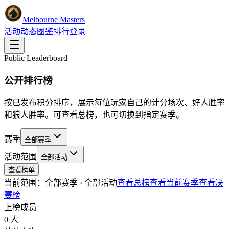
Melbourne Masters
活动
动态
图鉴
排行
登录
Public Leaderboard
公开排行榜
按已发布积分排序，展示每位玩家自己的计分场次、好人胜率
和狼人胜率。可查看总榜，也可切换到指定赛季。
赛季
全部赛季
活动范围
全部活动
查看榜单
当前范围：
全部赛季
·
全部活动
查看总榜
查看当前赛季
查看决
赛榜
上榜成员
0 人