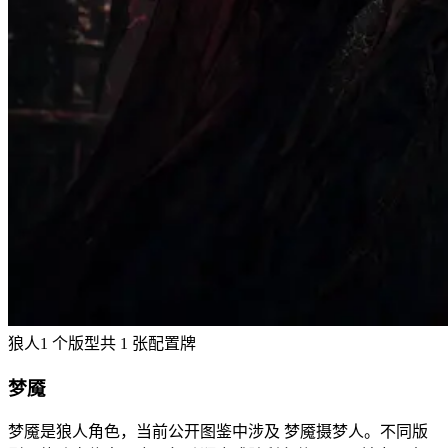
狼人
1
个版型
共
1
张配置牌
梦魇
梦魇是狼人角色，当前公开图鉴中涉及 梦魇摄梦人。不同版