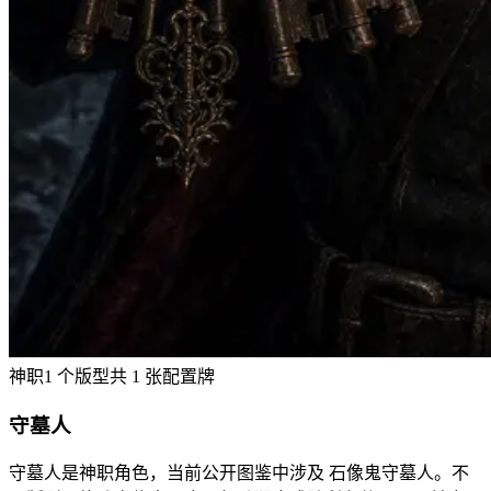
神职
1
个版型
共
1
张配置牌
守墓人
守墓人是神职角色，当前公开图鉴中涉及 石像鬼守墓人。不