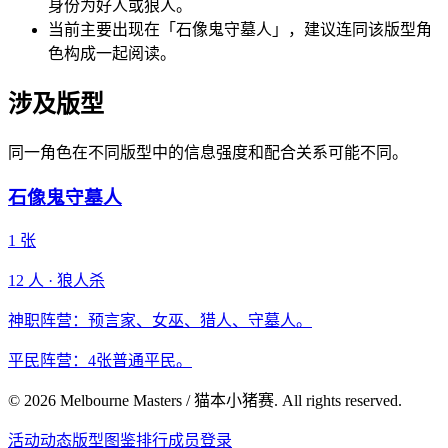
身份为好人或狼人。
当前主要出现在「石像鬼守墓人」，建议连同该版型角
色构成一起阅读。
涉及版型
同一角色在不同版型中的信息强度和配合关系可能不同。
石像鬼守墓人
1
张
12
人 ·
狼人杀
神职阵营：预言家、女巫、猎人、守墓人。
平民阵营：4张普通平民。
©
2026
Melbourne Masters / 猫本小猪赛. All rights reserved.
活动
动态
版型图鉴
排行
成员登录