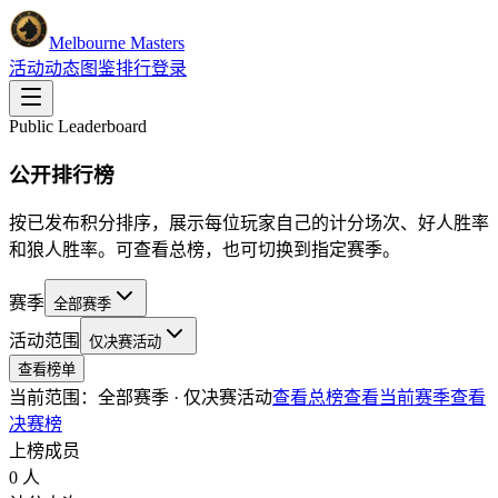
Melbourne Masters
活动
动态
图鉴
排行
登录
Public Leaderboard
公开排行榜
按已发布积分排序，展示每位玩家自己的计分场次、好人胜率
和狼人胜率。可查看总榜，也可切换到指定赛季。
赛季
全部赛季
活动范围
仅决赛活动
查看榜单
当前范围：
全部赛季
·
仅决赛活动
查看总榜
查看当前赛季
查看
决赛榜
上榜成员
0 人